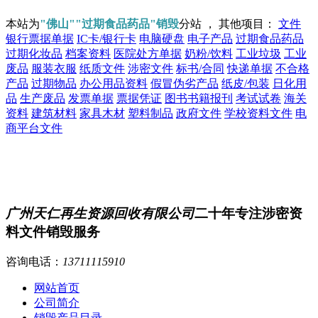
本站为
"佛山""过期食品药品"销毁
分站 ， 其他项目：
文件
银行票据单据
IC卡/银行卡
电脑硬盘
电子产品
过期食品药品
过期化妆品
档案资料
医院处方单据
奶粉/饮料
工业垃圾
工业
废品
服装衣服
纸质文件
涉密文件
标书/合同
快递单据
不合格
产品
过期物品
办公用品资料
假冒伪劣产品
纸皮/包装
日化用
品
生产废品
发票单据
票据凭证
图书书籍报刊
考试试卷
海关
资料
建筑材料
家具木材
塑料制品
政府文件
学校资料文件
电
商平台文件
广州天仁再生资源回收有限公司
二十年专注涉密资
料文件销毁服务
咨询电话：
13711115910
网站首页
公司简介
销毁产品目录