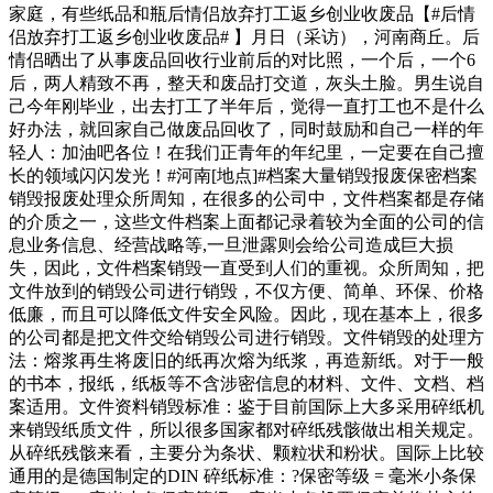
家庭，有些纸品和瓶后情侣放弃打工返乡创业收废品【#后情
侣放弃打工返乡创业收废品# 】月日（采访），河南商丘。后
情侣晒出了从事废品回收行业前后的对比照，一个后，一个6
后，两人精致不再，整天和废品打交道，灰头土脸。男生说自
己今年刚毕业，出去打工了半年后，觉得一直打工也不是什么
好办法，就回家自己做废品回收了，同时鼓励和自己一样的年
轻人：加油吧各位！在我们正青年的年纪里，一定要在自己擅
长的领域闪闪发光！#河南[地点]#档案大量销毁报废保密档案
销毁报废处理众所周知，在很多的公司中，文件档案都是存储
的介质之一，这些文件档案上面都记录着较为全面的公司的信
息业务信息、经营战略等,一旦泄露则会给公司造成巨大损
失，因此，文件档案销毁一直受到人们的重视。众所周知，把
文件放到的销毁公司进行销毁，不仅方便、简单、环保、价格
低廉，而且可以降低文件安全风险。因此，现在基本上，很多
的公司都是把文件交给销毁公司进行销毁。文件销毁的处理方
法：熔浆再生将废旧的纸再次熔为纸浆，再造新纸。对于一般
的书本，报纸，纸板等不含涉密信息的材料、文件、文档、档
案适用。文件资料销毁标准：鉴于目前国际上大多采用碎纸机
来销毁纸质文件，所以很多国家都对碎纸残骸做出相关规定。
从碎纸残骸来看，主要分为条状、颗粒状和粉状。国际上比较
通用的是德国制定的DIN 碎纸标准：?保密等级 = 毫米小条保