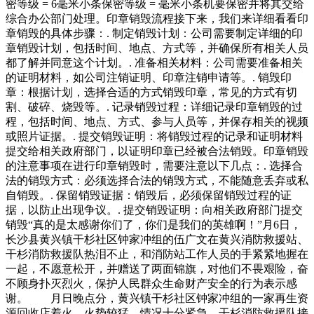
密等级 = 6毫米小条保密等级 = 毫米小条机要保密并将其交给
综合办公部门处理。印章销毁流程接下来，我们来详细看看印
章销毁的具体步骤：. 制定销毁计划：公司需要制定详细的印
章销毁计划，包括时间、地点、方式等，并确保所有相关人员
都了解并同意这个计划。. 准备相关材料：公司需要准备相关
的证明材料，如公司注销证明、印章注销申请等。. 销毁印
章：根据计划，选择合适的方式销毁印章，常见的方式有切
割、破碎、烧毁等。. 记录销毁过程：详细记录印章销毁的过
程，包括时间、地点、方式、参与人员等，并保存相关的视频
或照片证据。. 提交销毁证明：将销毁过程的记录和证明材料
提交给相关政府部门，以证明印章已经被合法销毁。印章销毁
的注意事项在进行印章销毁时，需要注意以下几点：. 选择合
法的销毁方式：必须选择合法的销毁方式，不能随意丢弃或私
自销毁。. 保留销毁证据：销毁后，必须保留销毁过程的证
据，以防止出现争议。. 提交销毁证明：向相关政府部门提交
销毁“真的是太感谢你们了，你们是我们的英雄啊！”月6日，
长沙县黄兴镇干杉社区钟家冲组的伍广文在黄兴消防救援站、
干杉消防救援队热泪不止，和消防站工作人员的手紧紧地握在
一起，不愿意松开，并赠送了两面锦旗，对他们不畏艰险，奋
不顾身扑灭烈火，保护人民群众生命财产安全的行为表示感
谢。 月日晚点分，黄兴镇干杉社区钟家冲组的一家再生资
源回收店着火，火势较猛，情况十分紧急。干杉消防救援队接