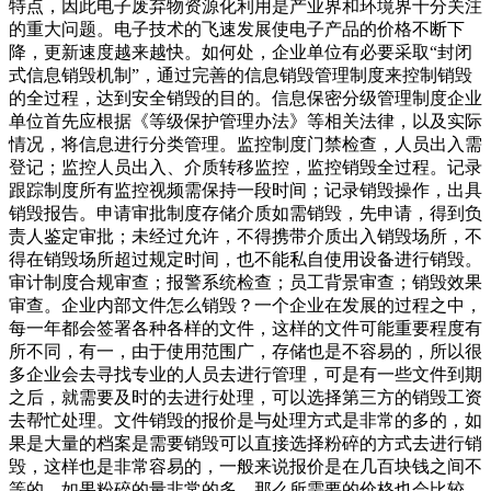
特点，因此电子废弃物资源化利用是产业界和环境界十分关注
的重大问题。电子技术的飞速发展使电子产品的价格不断下
降，更新速度越来越快。如何处，企业单位有必要采取“封闭
式信息销毁机制”，通过完善的信息销毁管理制度来控制销毁
的全过程，达到安全销毁的目的。信息保密分级管理制度企业
单位首先应根据《等级保护管理办法》等相关法律，以及实际
情况，将信息进行分类管理。监控制度门禁检查，人员出入需
登记；监控人员出入、介质转移监控，监控销毁全过程。记录
跟踪制度所有监控视频需保持一段时间；记录销毁操作，出具
销毁报告。申请审批制度存储介质如需销毁，先申请，得到负
责人鉴定审批；未经过允许，不得携带介质出入销毁场所，不
得在销毁场所超过规定时间，也不能私自使用设备进行销毁。
审计制度合规审查；报警系统检查；员工背景审查；销毁效果
审查。企业内部文件怎么销毁？一个企业在发展的过程之中，
每一年都会签署各种各样的文件，这样的文件可能重要程度有
所不同，有一，由于使用范围广，存储也是不容易的，所以很
多企业会去寻找专业的人员去进行管理，可是有一些文件到期
之后，就需要及时的去进行处理，可以选择第三方的销毁工资
去帮忙处理。文件销毁的报价是与处理方式是非常的多的，如
果是大量的档案是需要销毁可以直接选择粉碎的方式去进行销
毁，这样也是非常容易的，一般来说报价是在几百块钱之间不
等的，如果粉碎的量非常的多，那么所需要的价格也会比较