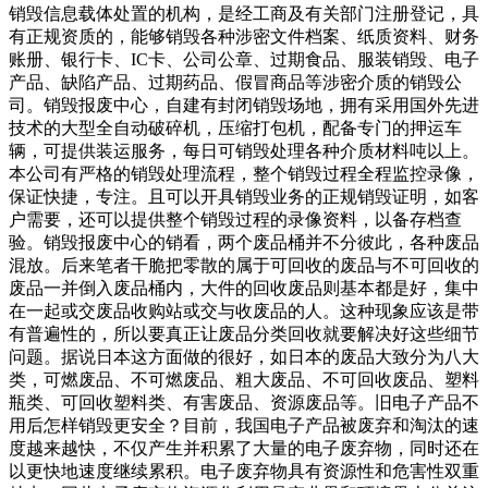
销毁信息载体处置的机构，是经工商及有关部门注册登记，具
有正规资质的，能够销毁各种涉密文件档案、纸质资料、财务
账册、银行卡、IC卡、公司公章、过期食品、服装销毁、电子
产品、缺陷产品、过期药品、假冒商品等涉密介质的销毁公
司。销毁报废中心，自建有封闭销毁场地，拥有采用国外先进
技术的大型全自动破碎机，压缩打包机，配备专门的押运车
辆，可提供装运服务，每日可销毁处理各种介质材料吨以上。
本公司有严格的销毁处理流程，整个销毁过程全程监控录像，
保证快捷，专注。且可以开具销毁业务的正规销毁证明，如客
户需要，还可以提供整个销毁过程的录像资料，以备存档查
验。销毁报废中心的销看，两个废品桶并不分彼此，各种废品
混放。后来笔者干脆把零散的属于可回收的废品与不可回收的
废品一并倒入废品桶内，大件的回收废品则基本都是好，集中
在一起或交废品收购站或交与收废品的人。这种现象应该是带
有普遍性的，所以要真正让废品分类回收就要解决好这些细节
问题。据说日本这方面做的很好，如日本的废品大致分为八大
类，可燃废品、不可燃废品、粗大废品、不可回收废品、塑料
瓶类、可回收塑料类、有害废品、资源废品等。旧电子产品不
用后怎样销毁更安全？目前，我国电子产品被废弃和淘汰的速
度越来越快，不仅产生并积累了大量的电子废弃物，同时还在
以更快地速度继续累积。电子废弃物具有资源性和危害性双重