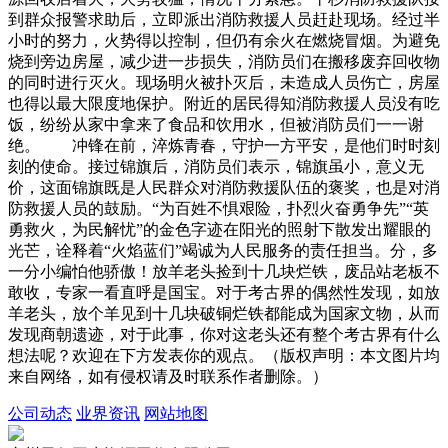
到群众报警求助后，立即派出消防救援人员赶赴现场。经过半
小时的努力，火势得以控制，但仍有余火在燃烧冒烟。为避免
烧到旁边房屋，减少进一步损失，消防员们在搬移废弃回收物
的同时进行灭火。现场明火被扑灭后，未造成人员伤亡，房屋
也得以最大限度地保护。附近的居民得知消防救援人员没有吃
饭，纷纷从家中拿来了食品和饮用水，但被消防员们一一谢
绝。 冲锋在前，淬炼青春，守护一方平安，是他们时时刻
刻的使命。接过锦旗后，消防员们表示，锦旗虽小，意义无
价，这面锦旗既是人民群众对消防救援队伍的褒奖，也是对消
防救援人员的鼓励。“为百姓不惧艰险，扑烈火奋勇争先”“英
勇救火，为民解忧”的金色字迹在阳光的照射下散发出耀眼的
光芒，诠释着“火焰蓝们”竭诚为人民服务的责任担当。分，多
一分小编怕他骄傲！放羊老头捡到十几块烂铁，废品站老板不
敢收，专家一看直呼是国宝。对于考古界的偶然性发现，如放
羊老头，放个羊见到十几块破铜烂铁都能成为国家文物，从而
发现商朝遗迹，对于此事，你对这老头还有整个考古界有什么
想法呢？欢迎在下方发表你的观点。（版权声明：本文图片均
来自网络，如有侵权请及时联系作者删除。）
公司动态
业界资讯
网站地图