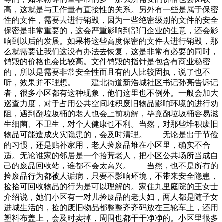
高，这就是与工作量有直接性的关系。另外有一些是属于保密
性的文件，需要去进行销毁，因为一些绝密级别的文件的安全
保密是非常重要的，这会严重影响到部门企业的生意，还会影
响到以后的发展。如果将这些高度保密的文件去进行销毁，那
么就需要让我们这没有办法去恢复，这是非常有必要的同时，
销毁的价格也会比较高。文件销毁的指针是包含有商业秘密
的，所以是需要非常安全性而且有的人比较固执，说了也不
听，效果并不理想。 建北街道新浩城社区书记孙亮告诉记
者，很多小区都有这种现象，他们这里也不例外。一般会加大
巡查力度，对于占用公共空间堆积废旧物品影响环境的进行劝
阻，遇到翻垃圾桶的老人也会上前劝解，毕竟翻垃圾桶容易滋
生细菌、不卫生，对个人健康也不利。当然，对那些堆积废旧
物品可能造成火灾隐患的，会及时清理。 无论是出于节俭
的习惯，还是贴补家用，老人捡废品堆在小区里，确实不合
适。无论谁家的邻居是一个拾荒老人，把小区公共场所当成自
己的废品回收站，谁都不会太高兴。 当然，也不是所有的
捡废品行为都被人诟病，只要不影响环境，不带来安全隐患，
捡拾可回收物品的行为是可以理解的。家住九里庭院的王女士
介绍说，她们小区有一对儿捡废品的老夫妇，两人都是随子女
进城生活的，捡的废旧物品都整整齐齐码放在三轮车上，还用
塑料布盖上，会及时卖掉，周围也都干干净净的。小区里很多